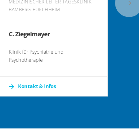
MEDIZINISCHER LEITER TAGESKLINIK
BAMBERG-FORCHHEIM
N. 
C. Ziegelmayer
Klin
Psy
Klinik für Psychiatrie und
Psychotherapie
Kontakt & Infos