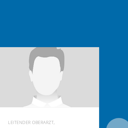
LEITENDER OBERARZT,
OBE