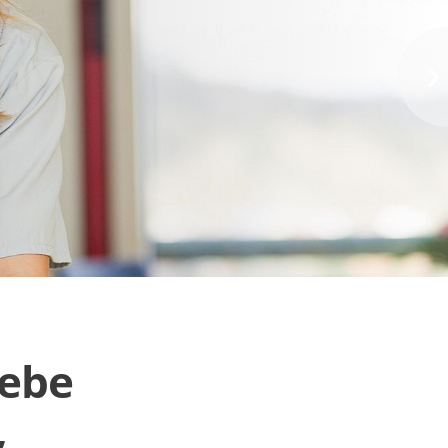
iebe
,