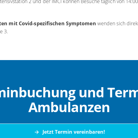
Intensivstation 2 und der IMCI können Besuche täglich von 14:00
nten mit Covid-spezifischen Symptomen
wenden sich direk
e 3.
minbuchung und Ter
Ambulanzen
Jetzt Termin vereinbaren!