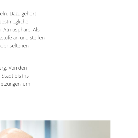
eln. Dazu gehört
 bestmögliche
r Atmosphäre. Als
stufe an und stellen
oder seltenen
erg. Von den
Stadt bis ins
ssetzungen, um