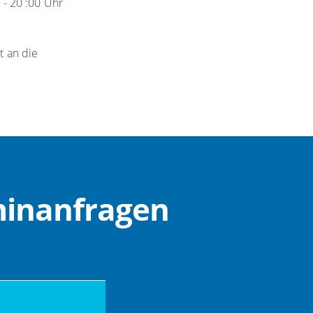
 - 20 :00 Uhr
t an die
minanfragen