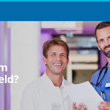
em
eld?