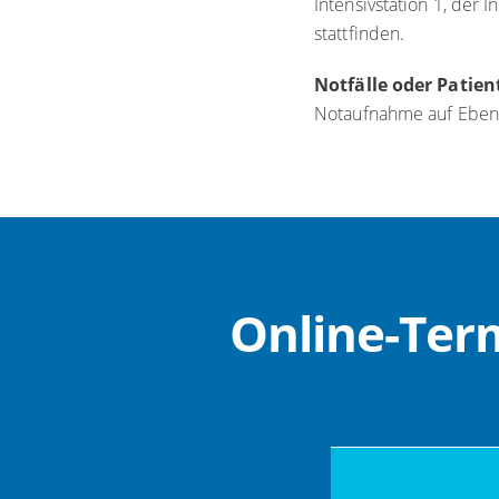
Intensivstation 1, der 
stattfinden.
Notfälle oder Patie
Notaufnahme auf Eben
Online-Ter