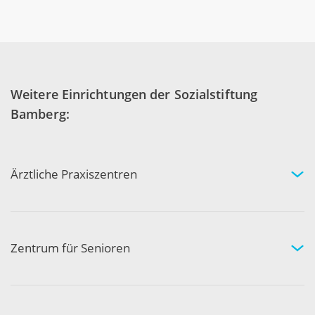
Weitere Einrichtungen der Sozialstiftung
Bamberg:
Ärztliche Praxiszentren
Fachgebiete und Experten
Arztpraxen in Ihrer Nähe
Kompetenznetzwerk
Zentrum für Senioren
Wohnen und Pflege bei uns
Hilfe und Pflege zuhause