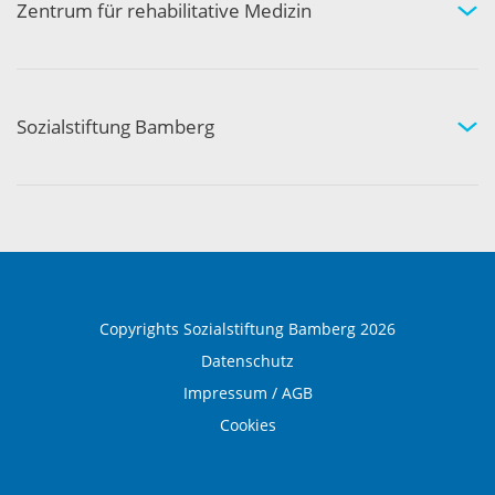
Aktivität und Gemeinschaft
Zentrum für rehabilitative Medizin
Medizinische Rehabilitation
Therapie und Prävention
Medical Wellness
Sozialstiftung Bamberg
Über die Sozialstiftung Bamberg
Einrichtungen und Leistungen
Ausbildung und Beruf
Copyrights Sozialstiftung Bamberg 2026
Datenschutz
Impressum / AGB
Cookies