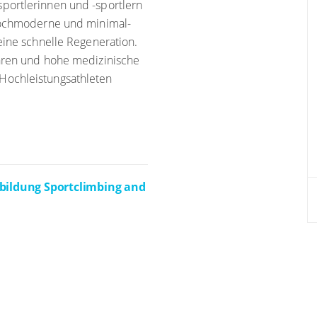
portlerinnen und -sportlern
 hochmoderne und minimal-
eine schnelle Regeneration.
ahren und hohe medizinische
Hochleistungsathleten
erbildung Sportclimbing and