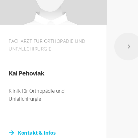
FACHARZT FÜR ORTHOPÄDIE UND
SPO
UNFALLCHIRURGIE
TRA
BEW
Kai Pehoviak
Jul
Klinik für Orthopädie und
Klin
Unfallchirurgie
Unfa
Kontakt & Infos