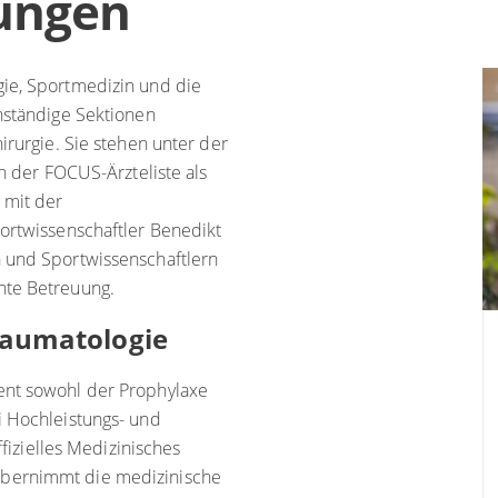
zungen
gie, Sportmedizin und die
nständige Sektionen
irurgie. Sie stehen unter der
on der FOCUS-Ärzteliste als
 mit der
portwissenschaftler Benedikt
n und Sportwissenschaftlern
nte Betreuung.
raumatologie
ent sowohl der Prophylaxe
i Hochleistungs- und
ffizielles Medizinisches
übernimmt die medizinische