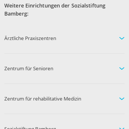
Weitere Einrichtungen der Sozialstiftung
Bamberg:
Ärztliche Praxiszentren
Fachgebiete und Experten
Arztpraxen in Ihrer Nähe
Kompetenznetzwerk
Zentrum für Senioren
Wohnen und Pflege bei uns
Hilfe und Pflege zuhause
Aktivität und Gemeinschaft
Zentrum für rehabilitative Medizin
Medizinische Rehabilitation
Therapie und Prävention
Medical Wellness
Sozialstiftung Bamberg