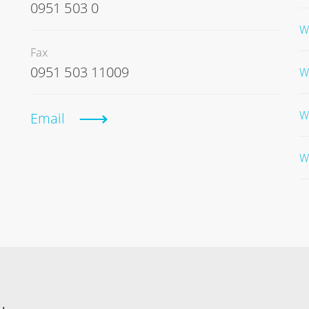
0951 503 0
W
Fax
0951 503 11009
W
W
Email
W