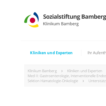
Kliniken und Experten
Ihr Aufenth
Klinikum Bamberg
Kliniken und Experten
Med II: Gastroenterologie, Interventionelle Endo
Sektion Hämatologie-Onkologie
Unterstüt