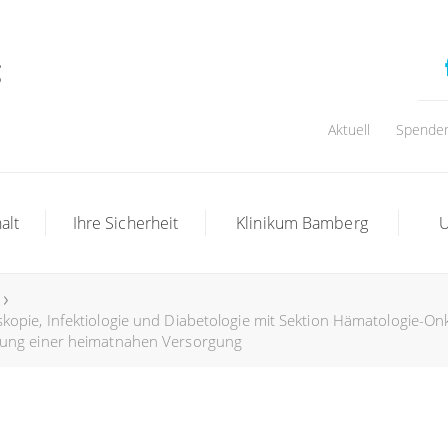
Aktuell
Spende
alt
Ihre Sicherheit
Klinikum Bamberg
U
skopie, Infektiologie und Diabetologie mit Sektion Hämatologie-On
zung einer heimatnahen Versorgung