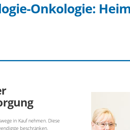
logie-Onkologie: Hei
er
orgung
tswege in Kauf nehmen. Diese
twendigste beschränken.