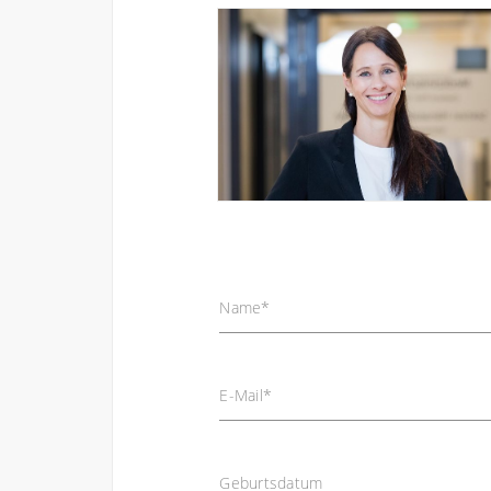
Name
*
E-Mail
*
Geburtsdatum