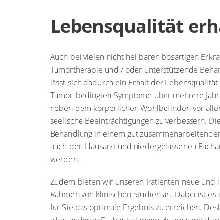
Knochenmarkversagen und hämolyt
Lebensqualität erh
Blutplättchenstörungen
Blutungs- oder Thrombose-Neigung
Immundefekte
Auch bei vielen nicht heilbaren bösartigen Erk
Tumortherapie und / oder unterstützende Behand
lässt sich dadurch ein Erhalt der Lebensqualität
Tumor-bedingten Symptome über mehrere Jahre e
neben dem körperlichen Wohlbefinden vor alle
seelische Beeinträchtigungen zu verbessern. Di
Behandlung in einem gut zusammenarbeitenden
auch den Hausarzt und niedergelassenen Facharz
werden.
Zudem bieten wir unseren Patienten neue und i
Rahmen von klinischen Studien an. Dabei ist es 
für Sie das optimale Ergebnis zu erreichen. Des