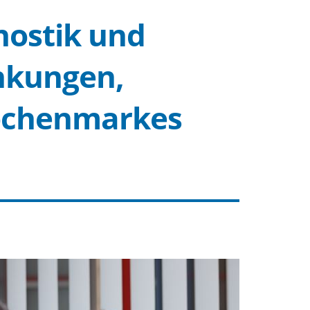
nostik und
nkungen,
nochenmarkes