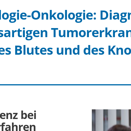
ogie-Onkologie: Diag
ösartigen Tumorerkra
es Blutes und des K
enz bei
fahren