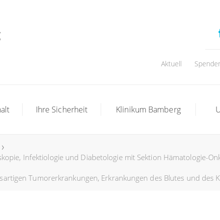
Aktuell
Spende
alt
Ihre Sicherheit
Klinikum Bamberg
U
skopie, Infektiologie und Diabetologie mit Sektion Hämatologie-On
ösartigen Tumorerkrankungen, Erkrankungen des Blutes und des