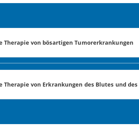
e Therapie von bösartigen Tumorerkrankungen
, Magen, Darm, Leber, Gallenwege oder Bauchspeicheldrüse
k-, Gebärmutterkrebs und andere gynäkologische Tumore
 Therapie von Erkrankungen des Blutes und de
nd Prostatakrebs
bstumore)
rt (CUP)
 Non-Hodgkin-Lymphome