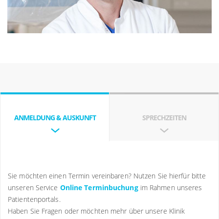
Qualifikationen
Facharzt für Innere Medizin (Bayerische
Landesärztekammer)
Facharzt für Gastroenterologie (Bayerische
ANMELDUNG & AUSKUNFT
SPRECHZEITEN
Landesärztekammer)
Zusatzbezeichnung Proktologie (Bayerische
Landesärztekammer)
Sie möchten einen Termin vereinbaren? Nutzen Sie hierfür bitte
Zusatzbezeichnung Medikamentöse Tumortherapie
unseren Service
Online Terminbuchung
im Rahmen unseres
(Bayerische Landesärztekammer)
Patientenportals.
Diabetologe (Deutsche Diabetes Gesellschaft, DDG)
Haben Sie Fragen oder möchten mehr über unsere Klinik