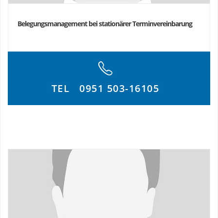
Facharztausbildung, München Klinik (ehem. Städtisches Klinikum
München)
Belegungsmanagement bei stationärer Terminvereinbarung
2003 – 2004
Assistenzarzt und Wissenschaftlicher Assistent, Klinik für
Gastroenterologie und Hepatologie, Universitätsklinikum Leipzig
(Direktor: Prof. Dr. med. Joachim Mössner)
2002 – 2003
Arzt im Praktikum und Wissenschaftlicher Assistent, Klinik für
TEL
0951 503-16105
Gastroenterologie und Hepatologie, Universitätsklinikum Leipzig
(Direktor: Prof. Dr. med. Joachim Mössner)
2001
Approbation, Regierungsbezirk Unterfranken
Akademischer Werdegang
1994 – 2001 Studium der Humanmedizin, Julius-
Maximilians-Universität Würzburg
2002 Promotion, Institut für Hygiene und
Mikrobiologie der Universitätsklinikum Würzburg, Julius-