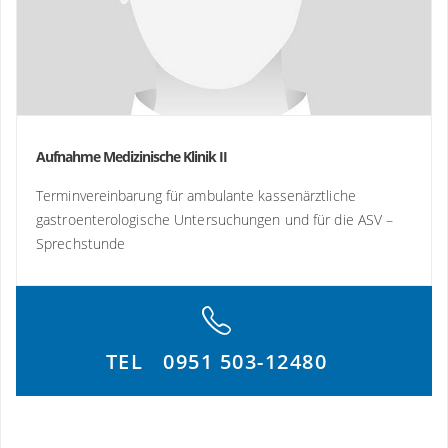
Maximilians-Universität Würzburg
2014 Habilitation für das Fach Innere Medizin,
Technische Universität München
2020 Ernennung zum Professor (apl.),
Technische Universität München
Aufnahme Medizinische Klinik II
Terminvereinbarung für ambulante kassenärztliche
Publikationen
gastroenterologische Untersuchungen und für die ASV –
Sprechstunde
Publikationsverzeichnis Prof. Dr. med.
Felix Gundling
TEL
0951 503-12480
Vita schließen