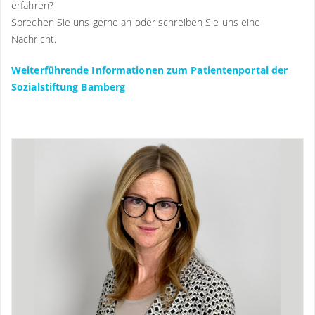
erfahren?
Ernährungsmedizin (Deutsche Gesellschaft für
Sprechen Sie uns gerne an oder schreiben Sie uns eine
Ernährungsmedizin, DGEM)
Nachricht.
Studium der Gesundheitsökonomie (Master of Health
Weiterführende Informationen zum Patientenportal der
Business Administration, MHBA®) an der Friedrich-
Sozialstiftung Bamberg
Alexander Universität Erlangen-Nürnberg
Weitere wissenschaftliche Tätigkeiten / Mitarbeit in Gremien
Beiratsmitglied der ALGK (Arbeitsgemeinschaft leitender
gastroenterologischer Klinikärzte)
Mitglied im Beirat der Deutschen Gesellschaft für
Gastroenterologie, Verdauungs- und Stoffwechselkrankheiten
(DGVS) 2022 – 2027
Mitglied im Beirat der Gesellschaft für Gastroenterologie in
Bayern e.V. (GFGB)
Kommission für Medizinische Klassifikation und