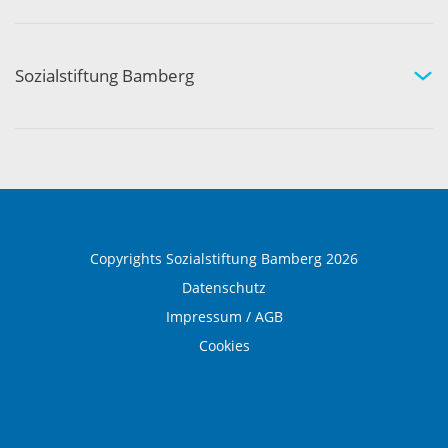
Therapie und Prävention
Medical Wellness
Sozialstiftung Bamberg
Über die Sozialstiftung Bamberg
Einrichtungen und Leistungen
Ausbildung und Beruf
Copyrights Sozialstiftung Bamberg 2026
Datenschutz
Impressum / AGB
Cookies