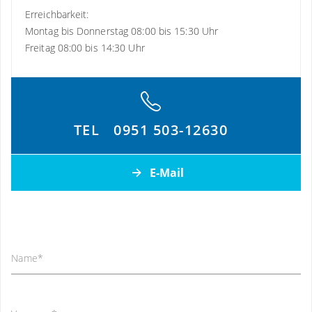
Erreichbarkeit:
Montag bis Donnerstag 08:00 bis 15:30 Uhr
Freitag 08:00 bis 14:30 Uhr
Mitgliedschaften
Deutsche Gesellschaft für Gynäkologie und Geburtshilfe
TEL
0951 503-12630
(DGGG)
Berufsverband der Frauenärzte (BVF)
E-Mail
Deutsche Gesellschaft für Senologie (DGS)
Deutsche Krebsgesellschaft (DKG)
Arbeitsgemeinschaft gynäkologischer Onkologie (AGO
Name
*
Vita schließen