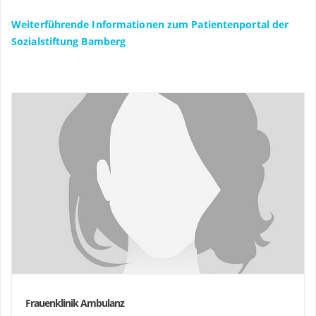
Caritaskrankenhaus St. Josef
Weiterführende Informationen zum Patientenportal der
Sozialstiftung Bamberg
2004 und 2008 Zertifikat zur onkologischen
Diagnostik und Therapie der AGO
(Arbeitsgemeinschaft Gynäkologische
Onkologie)
Seit 1/2010 Schwerpunktbezeichnung
Gynäkologische Onkologie
Seit 03/2012 Qualifikation zu fachgebundenen
genetischen Beratung
Seit 12/2012 Gesundheitsökonom VWA
(Verwaltungs- und Wirtschaftsakademie Ostbayern e.V.)
Seit 04/2012 Chefarzt Gynäkologie, Frauenklinik im
Klinikum am Bruderwald, Sozialstiftung Bamberg
Frauenklinik Ambulanz