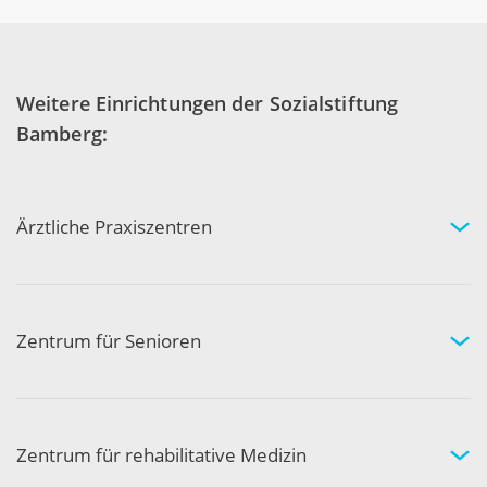
Weitere Einrichtungen der Sozialstiftung
Bamberg:
Ärztliche Praxiszentren
Fachgebiete und Experten
Arztpraxen in Ihrer Nähe
Kompetenznetzwerk
Zentrum für Senioren
Wohnen und Pflege bei uns
Hilfe und Pflege zuhause
Aktivität und Gemeinschaft
Zentrum für rehabilitative Medizin
Medizinische Rehabilitation