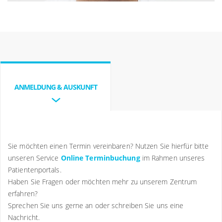
Berufliche Laufbahn
Seit 5/2001 Facharzt für Gynäkologie und
Geburtshilfe
06/2001-12/2005 Oberarzt mit Schwerpunkt gyn.
ANMELDUNG & AUSKUNFT
Onkologie und Senologie, Frauenklinik Westpfalz-
Klinikum Kaiserslautern
Seit 5/2005 Fakultative Weiterbildung Spezielle
Geburtshilfe und Perinatalmedizin
Sie möchten einen Termin vereinbaren? Nutzen Sie hierfür bitte
unseren Service
Online Terminbuchung
im Rahmen unseres
Seit 11/2005 Fakultative Weiterbildung Spezielle
Patientenportals.
Operative Gynäkologie
Haben Sie Fragen oder möchten mehr zu unserem Zentrum
01/2006-03/2012 Oberarzt mit Schwerpunkt
erfahren?
Sprechen Sie uns gerne an oder schreiben Sie uns eine
gyn.Onkologie und Senologie, Universitätsfrauenklinik
Nachricht.
Regensburg am