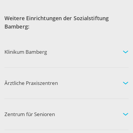
Weitere Einrichtungen der Sozialstiftung
Bamberg:
Klinikum Bamberg
Kliniken und Experten
Ihr Aufenthalt
Ihre Sicherheit
Ärztliche Praxiszentren
Fachgebiete und Experten
Arztpraxen in Ihrer Nähe
Kompetenznetzwerk
Zentrum für Senioren
Wohnen und Pflege bei uns
Hilfe und Pflege zuhause