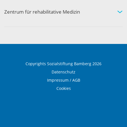
Aktivität und Gemeinschaft
Zentrum für rehabilitative Medizin
Medizinische Rehabilitation
Therapie und Prävention
Medical Wellness
Copyrights Sozialstiftung Bamberg 2026
Datenschutz
Impressum / AGB
Cookies