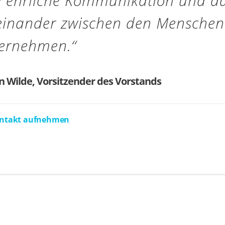
e ehrliche Kommunikation und d
einander zwischen den Menschen
ernehmen.“
n Wilde, Vorsitzender des Vorstands
tdaten
ntakt aufnehmen
riat: Diana Six
n 0951 503-11001
51 503-11009
.wilde
@
sozialstiftung-bamberg.de