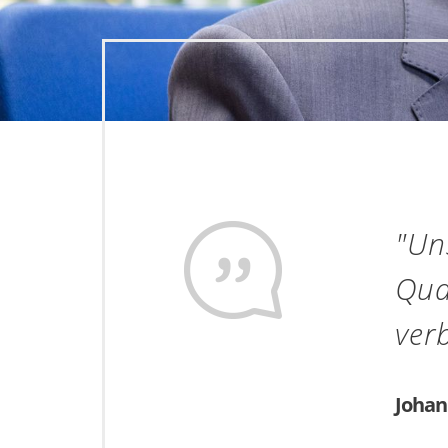
"Uns
Qua
ver
Johan