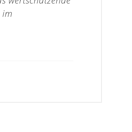
as wertschätzende
 im