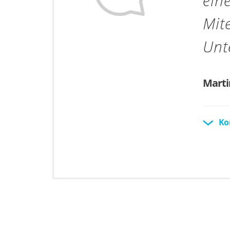
ein
Mit
Unt
Marti
Kontak
Ko
Sekreta
Telefo
Fax 09
martin