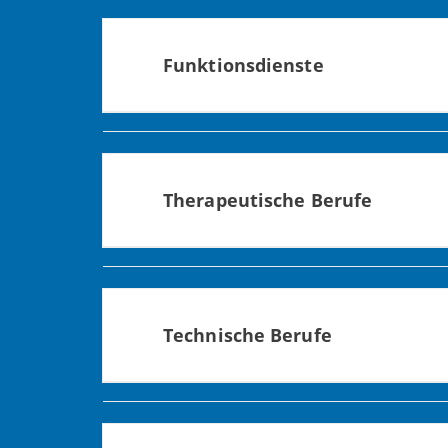
ein wichtiges Rückgrat der Behandlungs
Funktionsdienste
Die Pflege im Funktionsdienst umfasst a
Operationssaal ebenso wie die Pflege i
Therapeutische Berufe
Als Therapeut*in haben Sie bei uns ein 
im Zentrum für Therapie und Reha.
Technische Berufe
Ein Klinikum oder ein Zentrum für Seni
Sozialstiftung Bamberg bietet technisch