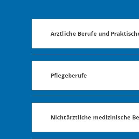
Ärztliche Berufe und Praktische
Ob Assistenzarzt, Oberarzt oder Chefar
MedizinerInnen in rund 20 Fachbereich
Informationen für Studierende zum 
Pflegeberufe
Für Patienten oder Senioren bedeutet P
für unser Klinikum und das Zentrum für
Nichtärztliche medizinische B
Ob Medizinische/r Fachangestellte/r od