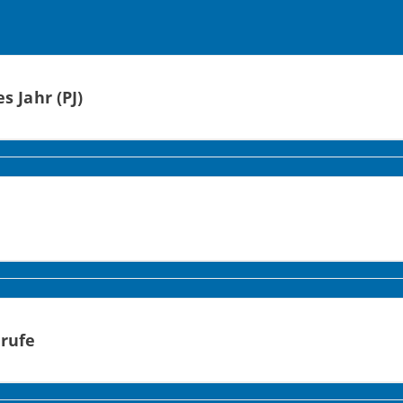
s Jahr (PJ)
zt – in unserem Klinikum mit drei Standorten und über 1.000 Pl
en.
PJ finden Sie hier.
flegequalität gleichzeitig Lebensqualität. Wir suchen daher b
 Senioren.
erufe
er Technische/r Assistent*in – in unserem Klinikum bilden die 