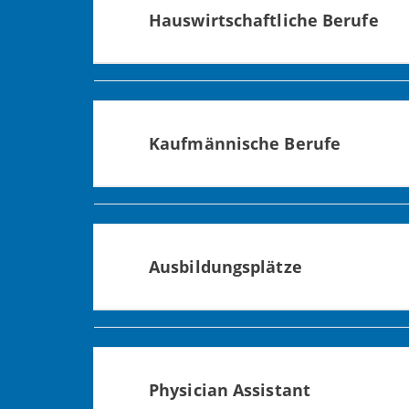
Hauswirtschaftliche Berufe
Hygiene und Sauberkeit sind das A und
nachvollziehbare und verlässliche Proz
Kaufmännische Berufe
Mit 4.000 Mitarbeitern ist die Sozialst
wir Arbeitsplätze in allen gängigen kau
Ausbildungsplätze
Die Sozialstiftung Bamberg ist einer de
Ausbildungszeit zu übernehmen.
Physician Assistant