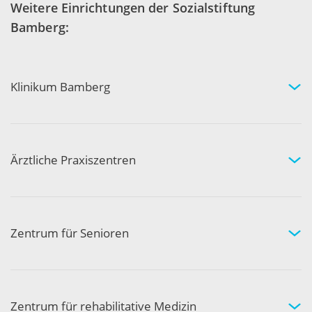
Weitere Einrichtungen der Sozialstiftung
Bamberg:
Klinikum Bamberg
Kliniken und Experten
Ihr Aufenthalt
Ihre Sicherheit
Ärztliche Praxiszentren
Fachgebiete und Experten
Arztpraxen in Ihrer Nähe
Kompetenznetzwerk
Zentrum für Senioren
Wohnen und Pflege bei uns
Hilfe und Pflege zuhause
Aktivität und Gemeinschaft
Zentrum für rehabilitative Medizin