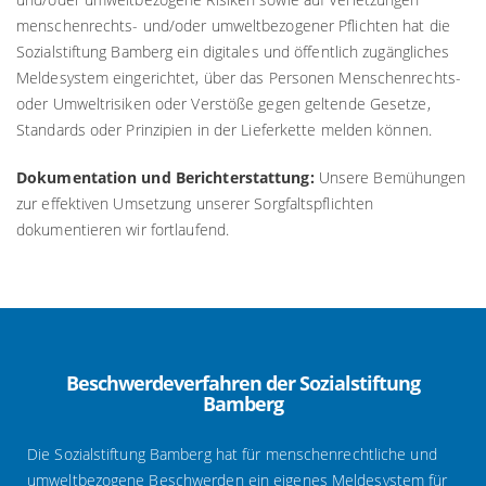
menschenrechts- und/oder umweltbezogener Pflichten hat die
Sozialstiftung Bamberg ein digitales und öffentlich zugängliches
Meldesystem eingerichtet, über das Personen Menschenrechts-
oder Umweltrisiken oder Verstöße gegen geltende Gesetze,
Standards oder Prinzipien in der Lieferkette melden können.
Dokumentation und Berichterstattung:
Unsere Bemühungen
zur effektiven Umsetzung unserer Sorgfaltspflichten
dokumentieren wir fortlaufend.
Beschwerdeverfahren der Sozialstiftung
Bamberg
Die Sozialstiftung Bamberg hat für menschenrechtliche und
umweltbezogene Beschwerden ein eigenes Meldesystem für