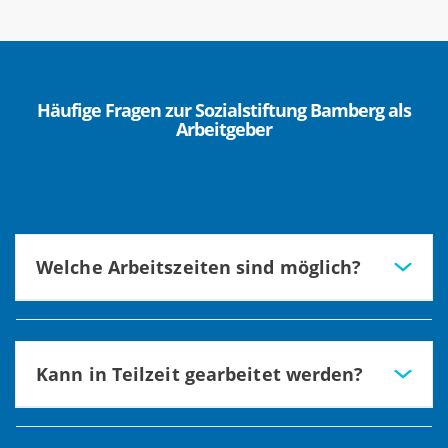
Häufige Fragen zur Sozialstiftung Bamberg als
Arbeitgeber
Welche Arbeitszeiten sind möglich?
Bis auf einige Ausnahmen arbeiten wir in einem 3-Schicht-
System. Es wird bei der Planung auf
persönliche Bedürfnisse Rücksicht genommen.
Kann in Teilzeit gearbeitet werden?
Ja, gerne. Auch hier nehmen wir auf
individuelle Bedürfnisse Rücksicht.