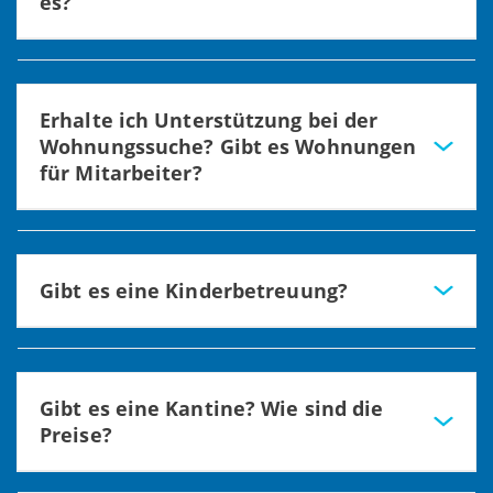
es?
Es gibt einen Ausgleich durch freie Tage oder eine
Auszahlung
Erhalte ich Unterstützung bei der
Wohnungssuche? Gibt es Wohnungen
für Mitarbeiter?
Wir unterstützen bei der
Wohnungssuche. Dienstwohnungen können bis zu 3
Monaten zur Verfügung gestellt werden
Gibt es eine Kinderbetreuung?
Ja, es gibt eine Kinderkrippe und einen Kindergarten direkt
auf dem Klinikgelände. Unsere Plätze sind jedoch leider
begrenzt.
Gibt es eine Kantine? Wie sind die
Preise?
Ja, ein Mittagsgericht gibt es für ca. 3,50 Euro in unserer