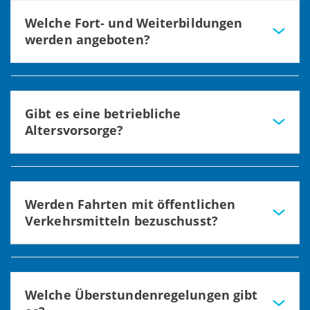
Welche Fort- und Weiterbildungen
werden angeboten?
Es können umfangreiche persönliche oder fachliche Fort-
und Weiterbildungsmöglichkeiten über unsere Akademie
und externe Anbieter in Anspruch genommen werden.
Gibt es eine betriebliche
Altersvorsorge?
Ja, zusätzlich zur tariflichen Zusatzversorgung der
Sozialstiftung Bamberg gibt es die Möglichkeit einer
betrieblichen Altersvorsorge.
Werden Fahrten mit öffentlichen
Verkehrsmitteln bezuschusst?
Ja, über ein vergünstigtes Jobticket. Der Jahresbeitrag
beträgt für die Tarifzone 1 (Bamberg) 100 € und Tarifzone
2 (Umgebung) 150 €.
Welche Überstundenregelungen gibt