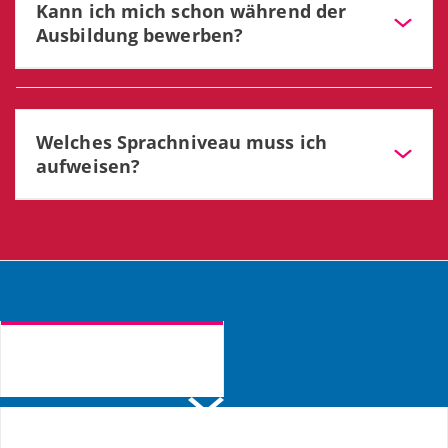
Kann ich mich schon während der
dauern bis die Freigabe durch die Arbeitnehmervertretung
Ausbildung bewerben?
erfolgt.
Ja, sehr gerne.
Welches Sprachniveau muss ich
aufweisen?
Wir erwarten gute deutsche Sprachkenntnisse auf
Niveau B2 oder besser.
ANMELDUNG & AUSKUNFT