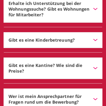
Erhalte ich Unterstützung bei der
Mitarbeiter selbst sehr gut seine Überstunden steuern
Wohnungssuche? Gibt es Wohnungen
und planen.
für Mitarbeiter?
Wir unterstützen bei der Wohnungssuche und
bezuschussen den Umzug bei neuen
MitarbeiterInnen. Dienstwohnungen können bis zu 3
Gibt es eine Kinderbetreuung?
Monaten zur Verfügung gestellt werden
Ja, es gibt eine Kinderkrippe und einen Kindergarten direkt
auf dem Klinikgelände sowie eine Babysitter-Börse.
Gibt es eine Kantine? Wie sind die
Preise?
Ja, es gibt eine Kantine. Die Preise dort sind für
MitarbeiterInnen vergünstigt.
Wer ist mein Ansprechpartner für
Fragen rund um die Bewerbung?