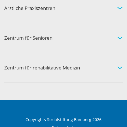
Ihre Sicherheit
Ärztliche Praxiszentren
Fachgebiete und Experten
Arztpraxen in Ihrer Nähe
Kompetenznetzwerk
Zentrum für Senioren
Wohnen und Pflege bei uns
Hilfe und Pflege zuhause
Aktivität und Gemeinschaft
Zentrum für rehabilitative Medizin
Medizinische Rehabilitation
Therapie und Prävention
Medical Wellness
Copyrights Sozialstiftung Bamberg 2026