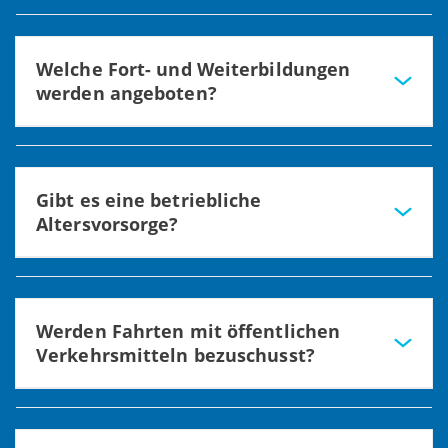
Ja, gerne. Auch hier nehmen wir auf
individuelle Bedürfnisse Rücksicht.
Welche Fort- und Weiterbildungen
werden angeboten?
Es können umfangreiche persönliche oder fachliche Fort-
und Weiterbildungsmöglichkeiten über unsere Akademie
und externe Anbieter in Anspruch genommen werden.
Gibt es eine betriebliche
Altersvorsorge?
Ja, zusätzlich zur tariflichen Zusatzversorgung der
Sozialstiftung Bamberg gibt es die Möglichkeit einer
betrieblichen Altersvorsorge.
Werden Fahrten mit öffentlichen
Verkehrsmitteln bezuschusst?
Ja, über ein vergünstigtes Jobticket. Der Jahresbeitrag
beträgt für die Tarifzone 1 (Bamberg) 100 € und Tarifzone
2 (Umgebung) 150 €.