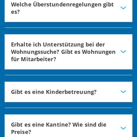
Welche Überstundenregelungen gibt
es?
Es gibt einen Ausgleich durch freie Tage oder eine
Auszahlung
Erhalte ich Unterstützung bei der
Wohnungssuche? Gibt es Wohnungen
für Mitarbeiter?
Wir unterstützen bei der
Wohnungssuche. Dienstwohnungen können bis zu 3
Monaten zur Verfügung gestellt werden
Gibt es eine Kinderbetreuung?
Ja, es gibt eine Kinderkrippe und einen Kindergarten direkt
auf dem Klinikgelände. Unsere Plätze sind jedoch leider
begrenzt.
Gibt es eine Kantine? Wie sind die
Preise?