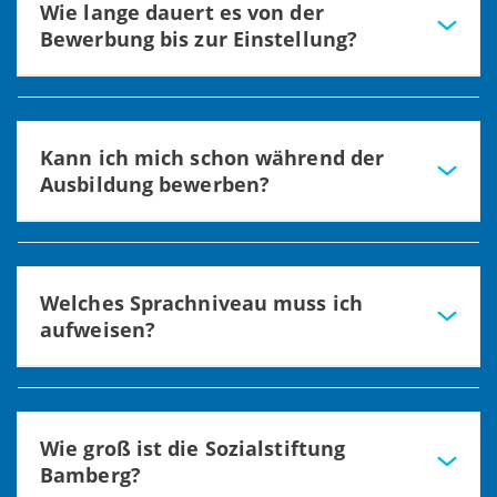
Wie lange dauert es von der
Online-Formular für Initiativbewerbungen aus.
Bewerbung bis zur Einstellung?
In der Regel gibt es innerhalb von 1 bis 2 Wochen eine
Rückmeldung auf die Bewerbung. Bei einer
Einstellung kann es noch einmal bis zu 2 Wochen
Kann ich mich schon während der
dauern bis die Freigabe durch die Arbeitnehmervertretung
Ausbildung bewerben?
erfolgt.
Ja, sehr gerne.
Welches Sprachniveau muss ich
aufweisen?
Wir erwarten gute deutsche Sprachkenntnisse auf
Niveau B2 oder besser.
Wie groß ist die Sozialstiftung
Bamberg?