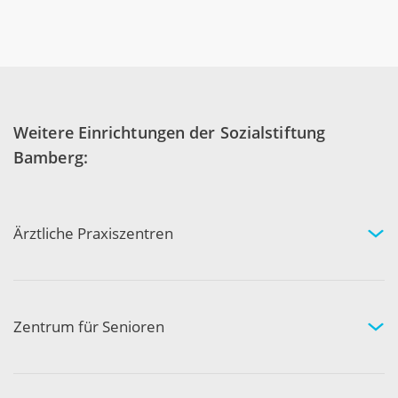
Weitere Einrichtungen der Sozialstiftung
Bamberg:
Ärztliche Praxiszentren
Fachgebiete und Experten
Arztpraxen in Ihrer Nähe
Kompetenznetzwerk
Zentrum für Senioren
Wohnen und Pflege bei uns
Hilfe und Pflege zuhause