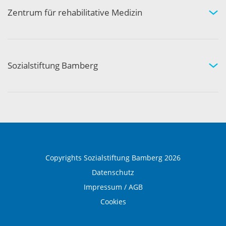
Aktivität und Gemeinschaft
Zentrum für rehabilitative Medizin
Medizinische Rehabilitation
Therapie und Prävention
Medical Wellness
Sozialstiftung Bamberg
Über die Sozialstiftung Bamberg
Einrichtungen und Leistungen
Ausbildung und Beruf
Copyrights Sozialstiftung Bamberg 2026
Datenschutz
Impressum / AGB
Cookies