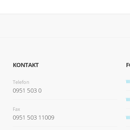
KONTAKT
F
W
Telefon
0951 503 0
W
Fax
0951 503 11009
W