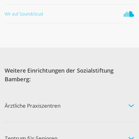
Wir auf Soundcloud
Weitere Einrichtungen der Sozialstiftung
Bamberg:
Ärztliche Praxiszentren
Fachgebiete und Experten
Arztpraxen in Ihrer Nähe
Kompetenznetzwerk
Zentrum für Senioren