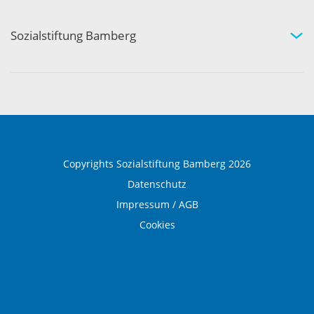
Therapie und Prävention
Medical Wellness
Sozialstiftung Bamberg
Über die Sozialstiftung Bamberg
Einrichtungen und Leistungen
Ausbildung und Beruf
Copyrights Sozialstiftung Bamberg 2026
Datenschutz
Impressum / AGB
Cookies