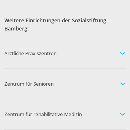
Weitere Einrichtungen der Sozialstiftung
Bamberg:
Ärztliche Praxiszentren
Fachgebiete und Experten
Arztpraxen in Ihrer Nähe
Kompetenznetzwerk
Zentrum für Senioren
Wohnen und Pflege bei uns
Hilfe und Pflege zuhause
Aktivität und Gemeinschaft
Zentrum für rehabilitative Medizin
Medizinische Rehabilitation