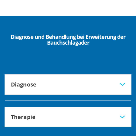
Diagnose und Behandlung bei Erweiterung der
Bauchschlagader
Diagnose
Zur Diagnose eines Aorten-Aneurysmas und zur Planung
der Operation nutzen wir verschiedene technische
Möglichkeiten. Nur so können wir das genaue Ausmaß der
Therapie
Erweiterung bzw. der Verengung sowie eine mögliche
Beteiligung anderer Gefäße richtig beurteilen. Eine exakte
Zur Behandlung der Bauchschlagader-Erweiterung bieten
Diagnose ist unsere Grundlage, um die beste