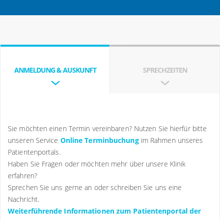
wir zwei Methoden an. In weit über 70 % der Fälle wird ein
Behandlungsmöglichkeit auszuwählen. Folgende Techniken
Drahtgeflecht (Stent) in das Gefäß eingesetzt und dadurch
kommt bei uns zum Einsatz:
erweitert. Der Eingriff erfolgt über zwei kleine
Leistenschnitte in Schlüssellochtechnik.
Farbkodierte Duplexsonographie
Angiographie
Seltener sind offene Bauchoperationen, bei denen der
ANMELDUNG & AUSKUNFT
SPRECHZEITEN
Computer-Tomographie
erkrankte Gefäßabschnitt entfernt wird. Auch hierzu
Kernspin-Tomographie
stehen uns in der Gefäßchirurgie schonende
Operationstechniken und zahlreiche Gefäßmaterialien zur
Verfügung. Bei komplizierten Erweiterungen bis hoch zu
Brust- oder Eingeweide-Schlagadern werden heutzutage
Sie möchten einen Termin vereinbaren? Nutzen Sie hierfür bitte
maßgefertigte Stents hergestellt und implantiert.
unseren Service
Online Terminbuchung
im Rahmen unseres
Patientenportals.
Haben Sie Fragen oder möchten mehr über unsere Klinik
erfahren?
Sprechen Sie uns gerne an oder schreiben Sie uns eine
Nachricht.
Weiterführende Informationen zum Patientenportal der