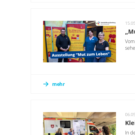
15.0
„Mu
Vom 
sehe
mehr
06.0
Kle
In d