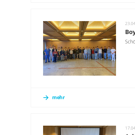
23.0
Boy
Schö
mehr
17.0