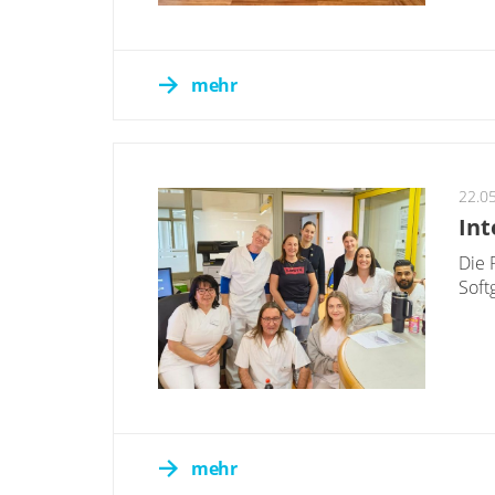
mehr
22.0
Int
Die 
Soft
mehr