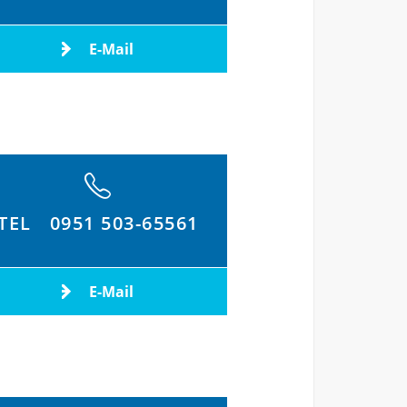
E-Mail
TEL
0951 503-65561
E-Mail