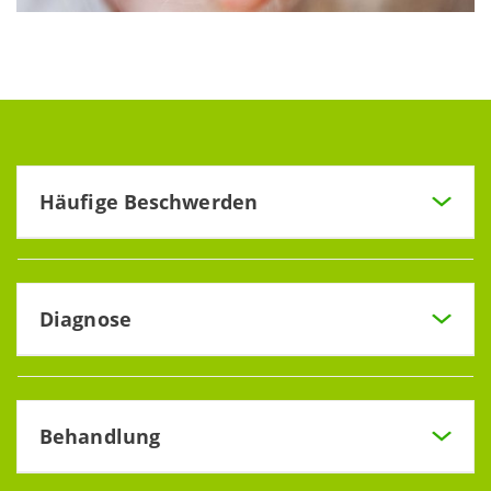
Häufige Beschwerden
Schluckbeschwerden, Atemnot sowie unklare Schmerzen
können auf einen Tumor hinweisen.
Diagnose
Bei der Diagnose greifen wir auf die Expertise der Klinik für
Diagnostische Radiologie, Interventionelle Radiologie und
Neuroradiologie
(->link)
des Klinikums Am Bruderwald
Behandlung
zurück. Gemeinsam führen wir alle notwendigen
Untersuchungen durch. Mögliche Diagnosen: bösartige
Wir bieten Ihnen in unserer Praxis eine umfangreiche