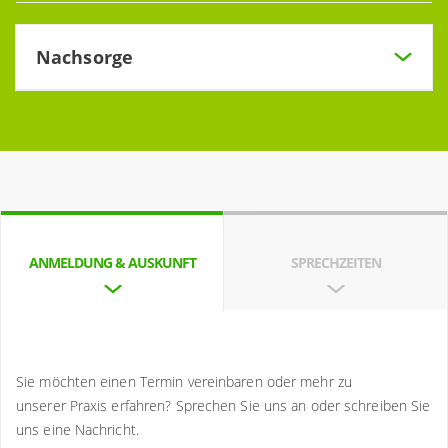
Erkrankung im Hals-Rachenbereich, der Nase oder der
Beratung zur Behandlung bösartiger Erkrankungen an. Die
Nasennebenhöhlen.
Weiterbehandlung übernehmen Spezialisten im Klinikum
Nachsorge
am Bruderwald, vor allem aus der
Klinik für
Radioonkologie und Strahlentherapie
und aus der
Um zu verhindern, dass ein Tumor wieder auftritt, muss es
Klinik für Hals-Nasen-Ohrenheilkunde
und Kopf-Hals-
eine umfassende Nachsorge geben. In diesem Rahmen
Chirurgie.
führen wir regelmäßige Kontrollen durch, zum Beispiel
mittels Ultraschall.
ANMELDUNG & AUSKUNFT
SPRECHZEITEN
Sie möchten einen Termin vereinbaren oder mehr zu
unserer Praxis erfahren? Sprechen Sie uns an oder schreiben Sie
uns eine Nachricht.