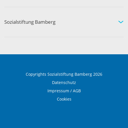
Therapie und Prävention
Medical Wellness
Sozialstiftung Bamberg
Über die Sozialstiftung Bamberg
Einrichtungen und Leistungen
Ausbildung und Beruf
Copyrights Sozialstiftung Bamberg 2026
Datenschutz
Impressum / AGB
Cookies