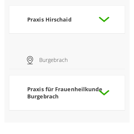
Praxis Hirschaid
Praxis für Kardiologie Hirschaid
mehr
Praxis für Gastroenterologie,
Burgebrach
Endokrinologie und Diabetologie
mehr
Praxis für Frauenheilkunde
Burgebrach
Praxis für Frauenheilkunde Burgebrach
mehr