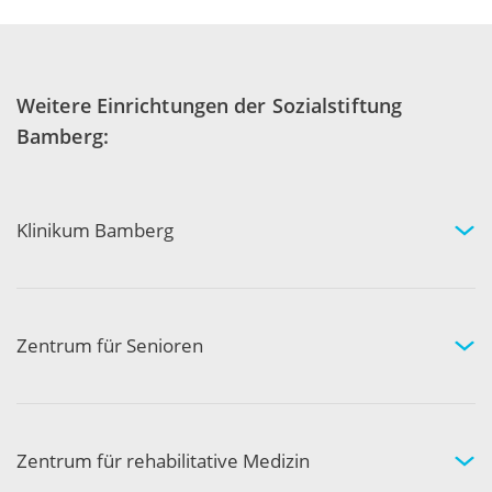
Weitere Einrichtungen der Sozialstiftung
Bamberg:
Klinikum Bamberg
Kliniken und Experten
Ihr Aufenthalt
Ihre Sicherheit
Zentrum für Senioren
Wohnen und Pflege bei uns
Hilfe und Pflege zuhause
Aktivität und Gemeinschaft
Zentrum für rehabilitative Medizin
Medizinische Rehabilitation