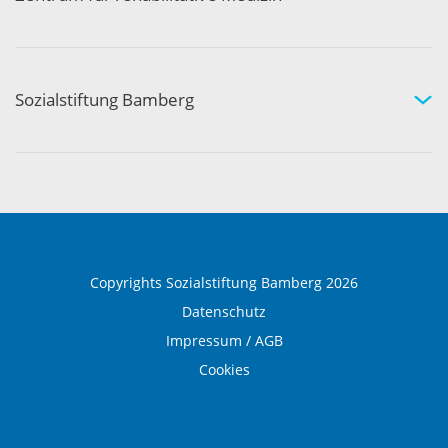
Medizinische Rehabilitation
Therapie und Prävention
Medical Wellness
Sozialstiftung Bamberg
Über die Sozialstiftung Bamberg
Einrichtungen und Leistungen
Ausbildung und Beruf
Copyrights Sozialstiftung Bamberg 2026
Datenschutz
Impressum / AGB
Cookies