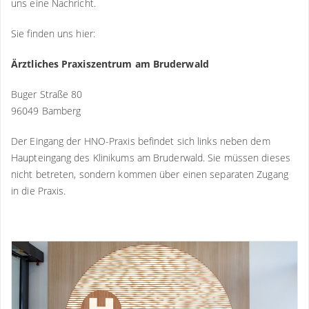
uns eine Nachricht.
rezeptfreie Schmerzmittel aus der Apotheke, wie
Paracetamol und Ibuprofen. Ist die Nasennebenhöhlen-
Sie finden uns hier:
Entzündung durch eine Allergie (mit-)verursacht, kann eine
Hyposensibilisierung bzw. spezifische Immuntherapie (SIT)
Ärztliches Praxiszentrum am Bruderwald
oder Allergenvermeidung sinnvoll sein.
Buger Straße 80
96049 Bamberg
Der Eingang der HNO-Praxis befindet sich links neben dem
Haupteingang des Klinikums am Bruderwald. Sie müssen dieses
nicht betreten, sondern kommen über einen separaten Zugang
in die Praxis.