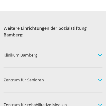
Weitere Einrichtungen der Sozialstiftung
Bamberg:
Klinikum Bamberg
Kliniken und Experten
Ihr Aufenthalt
Ihre Sicherheit
Zentrum für Senioren
Wohnen und Pflege bei uns
Hilfe und Pflege zuhause
Aktivität und Gemeinschaft
Zentrum für rehabilitative Medizin