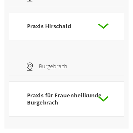
Praxis Hirschaid
Praxis für Kardiologie Hirschaid
mehr
Praxis für Gastroenterologie,
Burgebrach
Endokrinologie und Diabetologie
mehr
Praxis für Frauenheilkunde
Burgebrach
Praxis für Frauenheilkunde Burgebrach
mehr