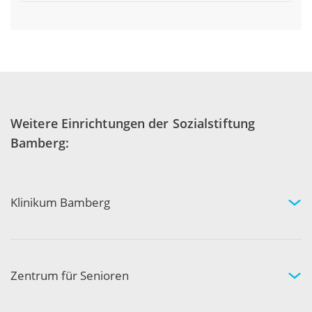
Praxis für Frauenheilkunde Burgebrach
mehr
Weitere Einrichtungen der Sozialstiftung
Bamberg:
Klinikum Bamberg
Kliniken und Experten
Ihr Aufenthalt
Ihre Sicherheit
Zentrum für Senioren
Wohnen und Pflege bei uns