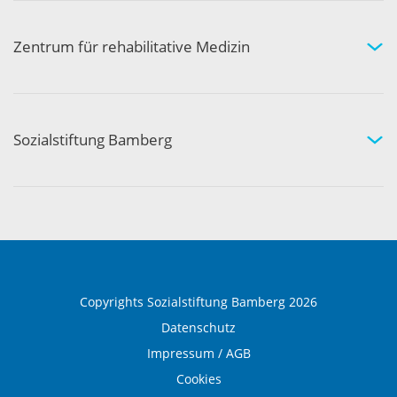
Hilfe und Pflege zuhause
Aktivität und Gemeinschaft
Zentrum für rehabilitative Medizin
Medizinische Rehabilitation
Therapie und Prävention
Medical Wellness
Sozialstiftung Bamberg
Über die Sozialstiftung Bamberg
Einrichtungen und Leistungen
Ausbildung und Beruf
Copyrights Sozialstiftung Bamberg 2026
Datenschutz
Impressum / AGB
Cookies