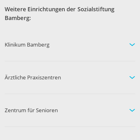
Weitere Einrichtungen der Sozialstiftung
Bamberg:
Klinikum Bamberg
Kliniken und Experten
Ihr Aufenthalt
Ihre Sicherheit
Ärztliche Praxiszentren
Fachgebiete und Experten
Arztpraxen in Ihrer Nähe
Kompetenznetzwerk
Zentrum für Senioren
Wohnen und Pflege bei uns
Hilfe und Pflege zuhause