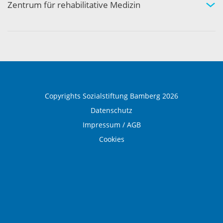
Aktivität und Gemeinschaft
Zentrum für rehabilitative Medizin
Medizinische Rehabilitation
Therapie und Prävention
Medical Wellness
Copyrights Sozialstiftung Bamberg 2026
Datenschutz
Impressum / AGB
Cookies