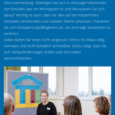
Stressvermeidung. Überlegen Sie sich in stressigen Momenten
zum Beispiel, was am Wichtigsten ist und fokussieren Sie sich
darauf. Wichtig ist auch, dass Sie dies auf der körperlichen,
mentalen, emotionalen und sozialen Ebene umsetzen. Trainieren
Sie sich Entspannungsfähigkeiten an, um stressige Situationen zu
meistern.
Dabei dürfen Sie eines nicht vergessen: Stress ist etwas völlig
normales und nicht komplett vermeidbar. Stress zeigt, dass Sie
sich Herausforderungen stellen und sich selber
weiterentwickeln.