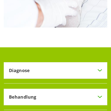
Diagnose
Bei Verdacht auf einen diabetischen Fuß sollten Sie einen
Facharzt für Innere Medizin und Diabetologie oder einen
spezialisierten Facharzt für Fußchirurgie aufsuchen. Bereits
Behandlung
durch eine detaillierte Schilderung der aktuellen
Beschwerden und eventueller Vorerkrankungen erhält der
Wenn bereits eine Infektion besteht, wird eine