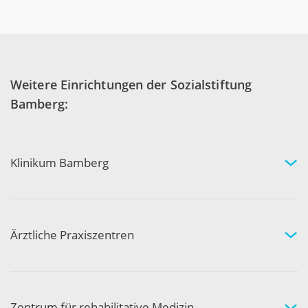
Weitere Einrichtungen der Sozialstiftung
Bamberg:
Klinikum Bamberg
Kliniken und Experten
Ihr Aufenthalt
Ihre Sicherheit
Ärztliche Praxiszentren
Fachgebiete und Experten
Arztpraxen in Ihrer Nähe
Kompetenznetzwerk
Zentrum für rehabilitative Medizin