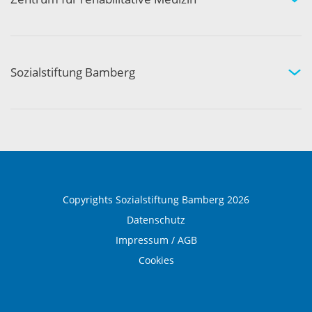
Medizinische Rehabilitation
Therapie und Prävention
Medical Wellness
Sozialstiftung Bamberg
Über die Sozialstiftung Bamberg
Einrichtungen und Leistungen
Ausbildung und Beruf
Copyrights Sozialstiftung Bamberg 2026
Datenschutz
Impressum / AGB
Cookies