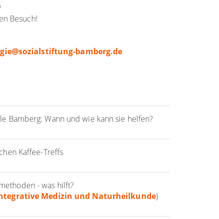
)
ren Besuch!
gie
@
sozialstiftung-bamberg.de
lle Bamberg: Wann und wie kann sie helfen?
chen Kaffee-Treffs
ethoden - was hilft?
 Integrative Medizin und Naturheilkunde
)