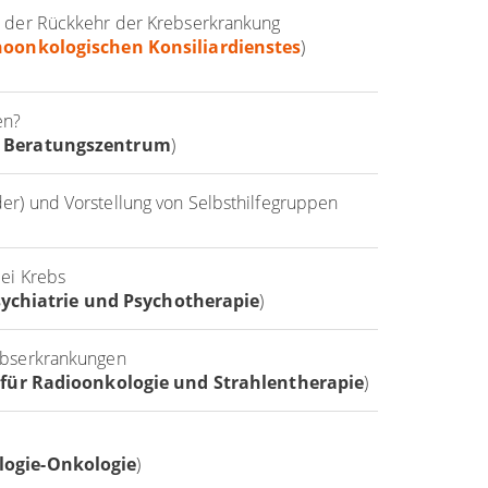
r der Rückkehr der Krebserkrankung
oonkologischen Konsiliardienstes
)
en?
d Beratungszentrum
)
er) und Vorstellung von Selbsthilfegruppen
bei Krebs
Psychiatrie und Psychotherapie
)
ebserkrankungen
 für Radioonkologie und Strahlentherapie
)
logie-Onkologie
)