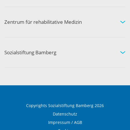
Arztpraxen in Ihrer Nähe
Kompetenznetzwerk
Zentrum für rehabilitative Medizin
Medizinische Rehabilitation
Therapie und Prävention
Medical Wellness
Sozialstiftung Bamberg
Über die Sozialstiftung Bamberg
Einrichtungen und Leistungen
Ausbildung und Beruf
Copyrights Sozialstiftung Bamberg 2026
Datenschutz
Impressum / AGB