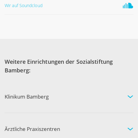
Wir auf Soundcloud
Weitere Einrichtungen der Sozialstiftung
Bamberg:
Klinikum Bamberg
Kliniken und Experten
Ihr Aufenthalt
Ihre Sicherheit
Ärztliche Praxiszentren
Fachgebiete und Experten