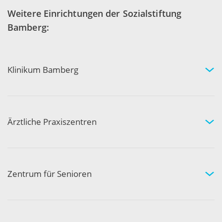
Weitere Einrichtungen der Sozialstiftung
Bamberg:
Klinikum Bamberg
Kliniken und Experten
Ihr Aufenthalt
Ihre Sicherheit
Ärztliche Praxiszentren
Fachgebiete und Experten
Arztpraxen in Ihrer Nähe
Kompetenznetzwerk
Zentrum für Senioren
Wohnen und Pflege bei uns
Hilfe und Pflege zuhause
Aktivität und Gemeinschaft