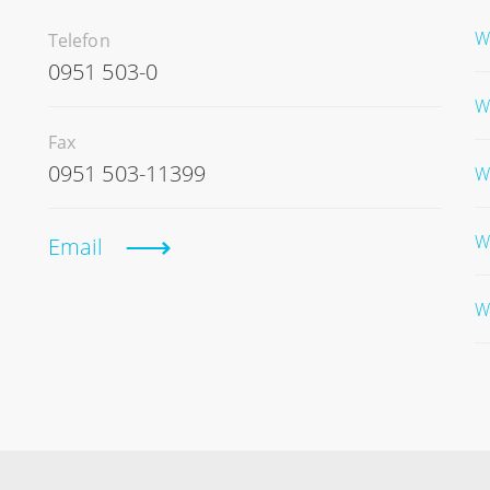
W
Telefon
0951 503-0
W
Fax
0951 503-11399
W
W
Email
W