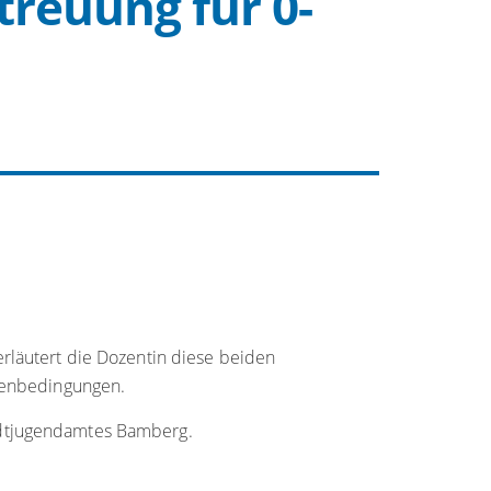
treuung für 0-
erläutert die Dozentin diese beiden
hmenbedingungen.
tadtjugendamtes Bamberg.