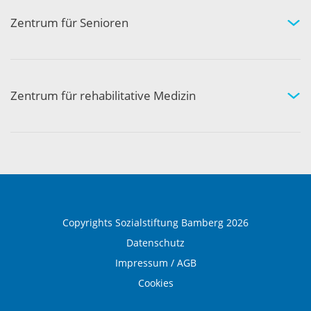
Kompetenznetzwerk
Zentrum für Senioren
Wohnen und Pflege bei uns
Hilfe und Pflege zuhause
Aktivität und Gemeinschaft
Zentrum für rehabilitative Medizin
Medizinische Rehabilitation
Therapie und Prävention
Medical Wellness
Copyrights Sozialstiftung Bamberg 2026
Datenschutz
Impressum / AGB
Cookies