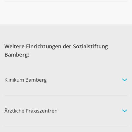
Weitere Einrichtungen der Sozialstiftung
Bamberg:
Klinikum Bamberg
Kliniken und Experten
Ihr Aufenthalt
Ihre Sicherheit
Ärztliche Praxiszentren
Fachgebiete und Experten
Arztpraxen in Ihrer Nähe