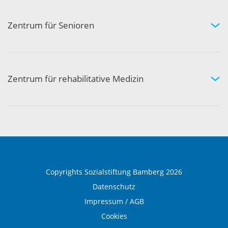
Arztpraxen in Ihrer Nähe
Kompetenznetzwerk
Zentrum für Senioren
Wohnen und Pflege bei uns
Hilfe und Pflege zuhause
Aktivität und Gemeinschaft
Zentrum für rehabilitative Medizin
Medizinische Rehabilitation
Therapie und Prävention
Medical Wellness
Copyrights Sozialstiftung Bamberg 2026
Datenschutz
Impressum / AGB
Cookies