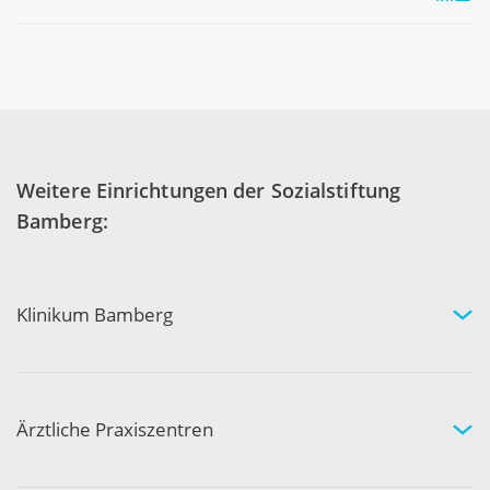
Weitere Einrichtungen der Sozialstiftung
Bamberg:
Klinikum Bamberg
Kliniken und Experten
Ihr Aufenthalt
Ihre Sicherheit
Ärztliche Praxiszentren
Fachgebiete und Experten