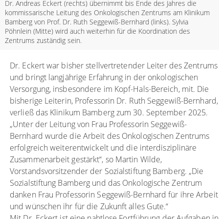
Dr. Andreas Eckert (rechts) übernimmt bis Ende des Jahres die
kommissarische Leitung des Onkologischen Zentrums am Klinikum
Bamberg von Prof. Dr. Ruth Seggewiß-Bernhard (links). Sylvia
Pöhnlein (Mitte) wird auch weiterhin für die Koordination des
Zentrums zuständig sein.
Dr. Eckert war bisher stellvertretender Leiter des Zentrums
und bringt langjährige Erfahrung in der onkologischen
Versorgung, insbesondere im Kopf-Hals-Bereich, mit. Die
bisherige Leiterin, Professorin Dr. Ruth Seggewiß-Bernhard,
verließ das Klinikum Bamberg zum 30. September 2025.
„Unter der Leitung von Frau Professorin Seggewiß-
Bernhard wurde die Arbeit des Onkologischen Zentrums
erfolgreich weiterentwickelt und die interdisziplinäre
Zusammenarbeit gestärkt“, so Martin Wilde,
Vorstandsvorsitzender der Sozialstiftung Bamberg. „Die
Sozialstiftung Bamberg und das Onkologische Zentrum
danken Frau Professorin Seggewiß-Bernhard für ihre Arbeit
und wünschen ihr für die Zukunft alles Gute.“
Mit Dr. Eckert ist eine nahtlose Fortführung der Aufgaben in