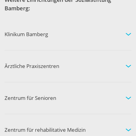
Bamberg:
Klinikum Bamberg
Kliniken und Experten
Ihr Aufenthalt
Ihre Sicherheit
Ärztliche Praxiszentren
Fachgebiete und Experten
Arztpraxen in Ihrer Nähe
Kompetenznetzwerk
Zentrum für Senioren
Wohnen und Pflege bei uns
Hilfe und Pflege zuhause
Aktivität und Gemeinschaft
Zentrum für rehabilitative Medizin