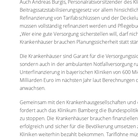
Auch Andreas Burgis, Personalratsvorsitzender des Kl
Beitragssatzstabilisierungsgesetz vor allem hinsicht
Refinanzierung von Tarifabschlüssen und der Deckelu
müssen vollständig refinanziert werden und Pflegebud
„Wer eine gute Versorgung sicherstellen will, darf nic
Krankenhäuser brauchen Planungssicherheit statt st
Die Krankenhäuser sind Garant für die Versorgungssich
sondern auch in der ambulanten Notfallversorgung r
Unterfinanzierung in bayerischen Kliniken von 600 M
Milliarden Euro im nächsten Jahr laut Berechnungen 
anwachsen.
Gemeinsam mit den Krankenhausgesellschaften und d
fordert auch das Klinikum Bamberg die Bundespolitik 
zu stoppen. Die Krankenhäuser brauchen finanzielle
erfolgreich und sicher für die Bevölkerung umsetze
Kliniken weiterhin bezahlt bekommen. Tariflöhne müss