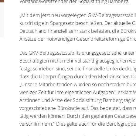
Vorstandsvorsitzender der Sozialstiftung Bamberg.
„Mit dem jetzt neu vorgelegten GKV-Beitragssatzstabi
kurzfristig ein Spargesetz beschließen. Der aktuelle 
Deutschland finanziell sehr stark belasten, die Bürok
Ansätze der notwendigen Gesundheitsreform gefährd
Das GKV-Beitragssatzstabilisierungsgesetz sehe unte
Beschäftigten nicht mehr vollständig ausgeglichen wer
festgeschrieben sind, sei die finanzielle Unterdeck
dass die Überprüfungen durch den Medizinischen Dien
„Unsere Mitarbeitenden würden so noch stärker bürok
weniger Zeit für ihre eigentlichen Aufgaben“, erklärt
Ärztinnen und Ärzte der Sozialstiftung Bamberg täglich
vorgeschriebene Bürokratie auf. Das bedeutet, dass 
tätig werden können. Durch den geplanten Gesetzese
verschlimmern.“ Dies gelte auch für die Berufsgrupp