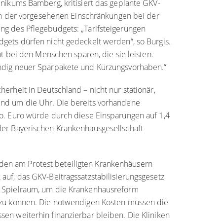
inikums Bamberg, kritisiert das geplante GKV-
lich der vorgesehenen Einschränkungen bei der
ng des Pflegebudgets: „Tarifsteigerungen
gets dürfen nicht gedeckelt werden“, so Burgis.
ht bei den Menschen sparen, die sie leisten.
ändig neuer Sparpakete und Kürzungsvorhaben.“
erheit in Deutschland – nicht nur stationär,
und um die Uhr. Die bereits vorhandene
io. Euro würde durch diese Einsparungen auf 1,4
der Bayerischen Krankenhausgesellschaft
en am Protest beteiligten Krankenhäusern
auf, das GKV-Beitragssatzstabilisierungsgesetz
n Spielraum, um die Krankenhausreform
n zu können. Die notwendigen Kosten müssen die
en weiterhin finanzierbar bleiben. Die Kliniken