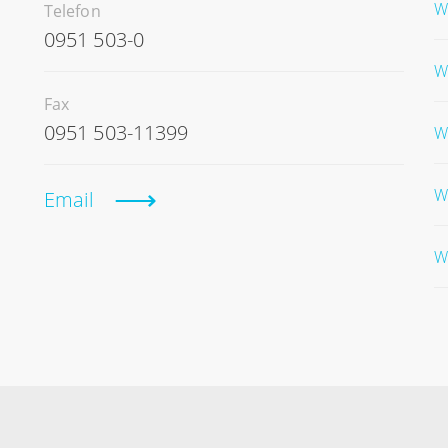
W
Telefon
0951 503-0
W
Fax
0951 503-11399
W
W
Email
W