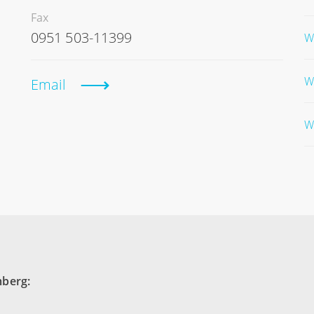
Fax
0951 503-11399
W
W
Email
W
mberg: