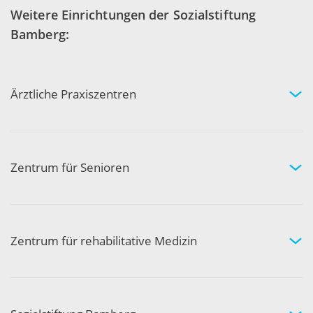
Weitere Einrichtungen der Sozialstiftung
Bamberg:
Ärztliche Praxiszentren
Fachgebiete und Experten
Arztpraxen in Ihrer Nähe
Kompetenznetzwerk
Zentrum für Senioren
Wohnen und Pflege bei uns
Hilfe und Pflege zuhause
Aktivität und Gemeinschaft
Zentrum für rehabilitative Medizin
Medizinische Rehabilitation
Therapie und Prävention
Medical Wellness