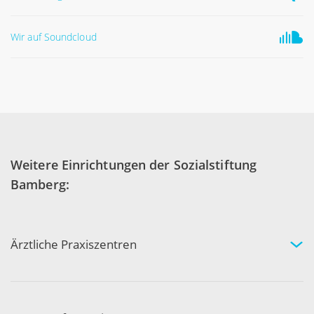
Wir auf Soundcloud
Weitere Einrichtungen der Sozialstiftung
Bamberg:
Ärztliche Praxiszentren
Fachgebiete und Experten
Arztpraxen in Ihrer Nähe
Kompetenznetzwerk