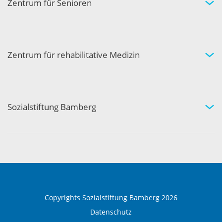
Zentrum für Senioren
Wohnen und Pflege bei uns
Hilfe und Pflege zuhause
Aktivität und Gemeinschaft
Zentrum für rehabilitative Medizin
Medizinische Rehabilitation
Therapie und Prävention
Medical Wellness
Sozialstiftung Bamberg
Über die Sozialstiftung Bamberg
Einrichtungen und Leistungen
Ausbildung und Beruf
Copyrights Sozialstiftung Bamberg 2026
Datenschutz