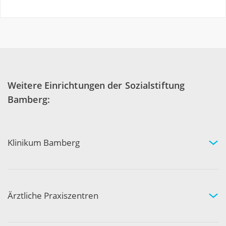
Weitere Einrichtungen der Sozialstiftung
Bamberg:
Klinikum Bamberg
Kliniken und Experten
Ihr Aufenthalt
Ihre Sicherheit
Ärztliche Praxiszentren
Fachgebiete und Experten
Arztpraxen in Ihrer Nähe