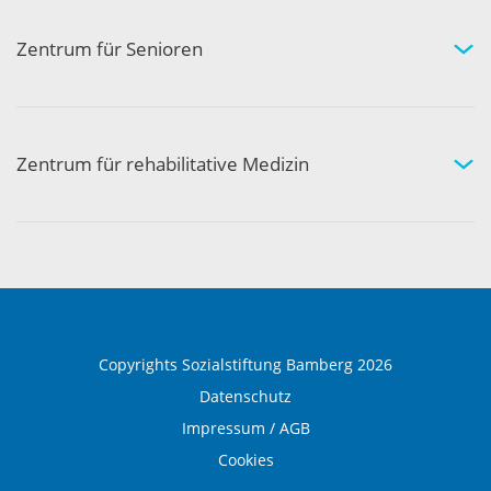
Kompetenznetzwerk
Zentrum für Senioren
Wohnen und Pflege bei uns
Hilfe und Pflege zuhause
Aktivität und Gemeinschaft
Zentrum für rehabilitative Medizin
Medizinische Rehabilitation
Therapie und Prävention
Medical Wellness
Copyrights Sozialstiftung Bamberg 2026
Datenschutz
Impressum / AGB
Cookies