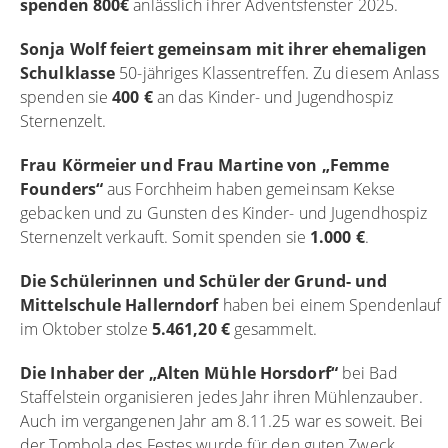
spenden 800€
anlässlich ihrer Adventsfenster 2025.
Sonja Wolf feiert gemeinsam mit ihrer ehemaligen
Schulklasse
50-jähriges Klassentreffen. Zu diesem Anlass
spenden sie
400 €
an das Kinder- und Jugendhospiz
Sternenzelt.
Frau Körmeier und Frau Martine von „Femme
Founders“
aus Forchheim haben gemeinsam Kekse
gebacken und zu Gunsten des Kinder- und Jugendhospiz
Sternenzelt verkauft. Somit spenden sie
1.000 €
.
Die Schülerinnen und Schüler der Grund- und
Mittelschule Hallerndorf
haben bei einem Spendenlauf
im Oktober stolze
5.461,20 €
gesammelt.
Die Inhaber der „Alten Mühle Horsdorf“
bei Bad
Staffelstein organisieren jedes Jahr ihren Mühlenzauber.
Auch im vergangenen Jahr am 8.11.25 war es soweit. Bei
der Tombola des Festes wurde für den guten Zweck