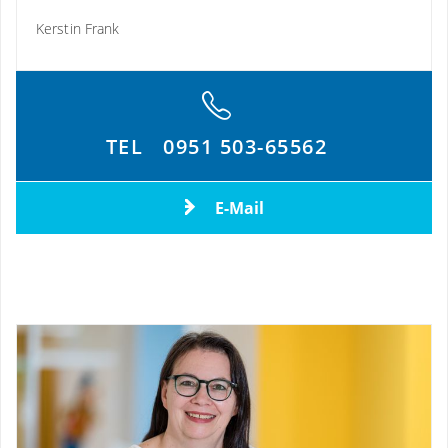
Kerstin Frank
TEL
0951 503-65562
E-Mail