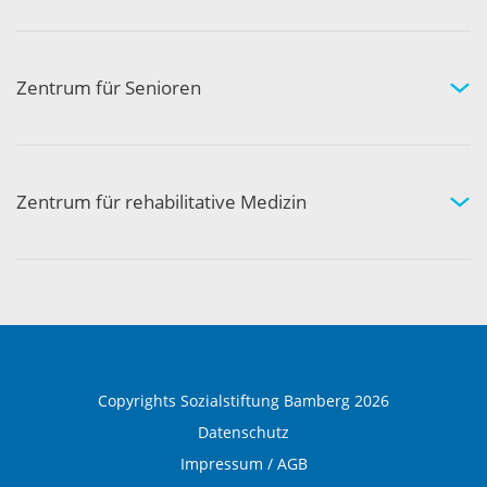
Arztpraxen in Ihrer Nähe
Kompetenznetzwerk
Zentrum für Senioren
Wohnen und Pflege bei uns
Hilfe und Pflege zuhause
Aktivität und Gemeinschaft
Zentrum für rehabilitative Medizin
Medizinische Rehabilitation
Therapie und Prävention
Medical Wellness
Copyrights Sozialstiftung Bamberg 2026
Datenschutz
Impressum / AGB