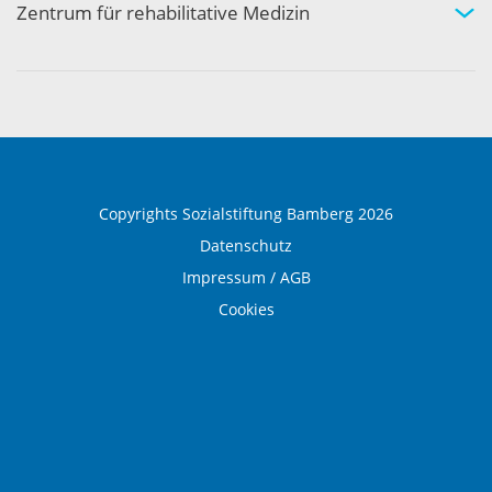
Aktivität und Gemeinschaft
Zentrum für rehabilitative Medizin
Medizinische Rehabilitation
Therapie und Prävention
Medical Wellness
Copyrights Sozialstiftung Bamberg 2026
Datenschutz
Impressum / AGB
Cookies