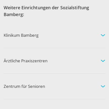
Weitere Einrichtungen der Sozialstiftung
Bamberg:
Klinikum Bamberg
Kliniken und Experten
Ihr Aufenthalt
Ihre Sicherheit
Ärztliche Praxiszentren
Fachgebiete und Experten
Arztpraxen in Ihrer Nähe
Kompetenznetzwerk
Zentrum für Senioren
Wohnen und Pflege bei uns
Hilfe und Pflege zuhause