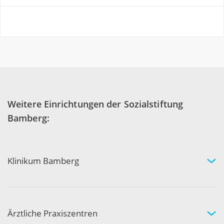
Weitere Einrichtungen der Sozialstiftung
Bamberg:
Klinikum Bamberg
Kliniken und Experten
Ihr Aufenthalt
Ihre Sicherheit
Ärztliche Praxiszentren