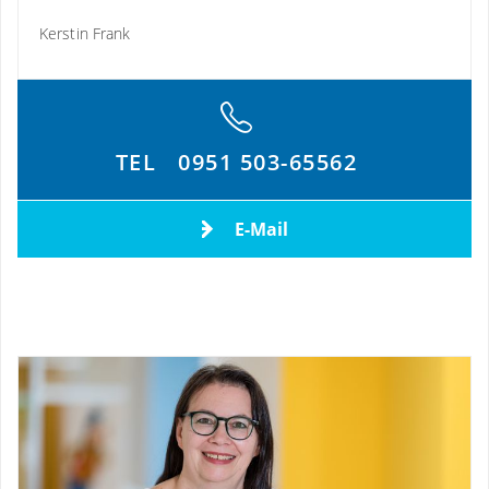
Kerstin Frank
TEL
0951 503-65562
E-Mail