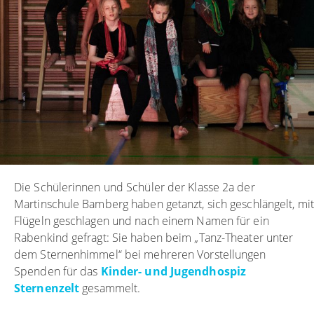
Die Schülerinnen und Schüler der Klasse 2a der
Martinschule Bamberg haben getanzt, sich geschlängelt, mit
Flügeln geschlagen und nach einem Namen für ein
Rabenkind gefragt: Sie haben beim „Tanz-Theater unter
dem Sternenhimmel“ bei mehreren Vorstellungen
Spenden für das
Kinder- und Jugendhospiz
Sternenzelt
gesammelt.