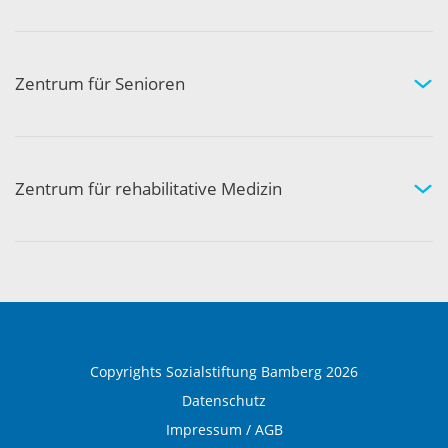
Fachgebiete und Experten
Arztpraxen in Ihrer Nähe
Kompetenznetzwerk
Zentrum für Senioren
Wohnen und Pflege bei uns
Hilfe und Pflege zuhause
Aktivität und Gemeinschaft
Zentrum für rehabilitative Medizin
Medizinische Rehabilitation
Therapie und Prävention
Medical Wellness
Copyrights Sozialstiftung Bamberg 2026
Datenschutz
Impressum / AGB